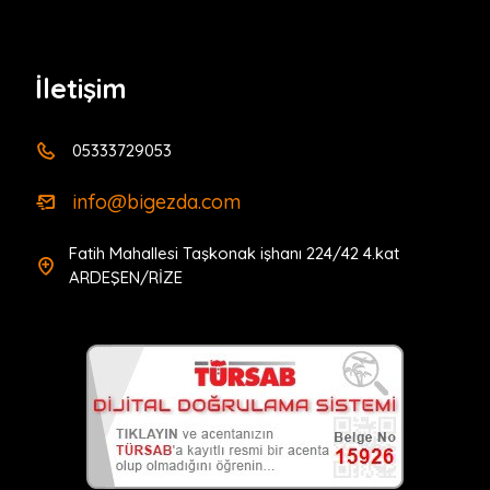
biliyoruz.. Şirketimiz TÜRSAB üyesidir(15926). Yasal
güvenli ve Konforlu hizmet sunarız. Ayrıca D2 ve B2
İletişim
yetki belgelerimiz mevcuttur.
Bigezda Turizm Seyahat Limited
05333729053
Şirketi(1700709650)
info@bigezda.com
Fatih Mahallesi Taşkonak işhanı 224/42 4.kat
ARDEŞEN/RİZE