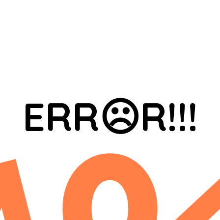
ERR☹R!!!