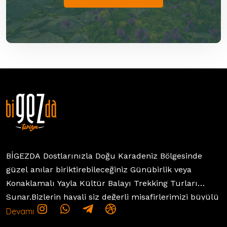
BİGEZDA Dostlarınızla Doğu Karadeniz Bölgesinde
güzel anılar biriktirebileceğiniz Günübirlik veya
Konaklamalı Yayla Kültür Balayı Trekking Turları
Sunar.Bizlerin hayali siz değerli misafirlerimizi büyülü
bir yolculuğa çıkarmaktır. Amacımız bu yolculukta
Devamı
sizi güvenli eğlenceli yolculuğunuzda yoldaş