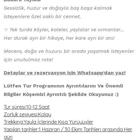
Sessizlik, huzur ve doğayla baş başa kalmak
isteyenlere özel saklı bir cennet.
✨ Tek turda köyler, kaleler, yaylalar ve ormanlar…
Her durak ayrı bir hikaye, her kare ayrı bir anı!
Macera, doğa ve huzuru bir arada yaşamak isteyenler
için unutulmaz rota!
Detaylar ve rezervasyon için Whatsapp’dan yaz!
Lütfen Tur Programının Ayrıntılarını Ve Önemli
Bilgiler Köşemizi Ayrıntılı Şekilde Okuyunuz :)
Tur süresi:10-12 Saat
Zorluk seviyesi:Kolay
Trekking:Yayla İçlerinde Kısa Yürüyüşler
Yapılan tarihler:1 Haziran / 30 Ekim Tarihleri arasında Her
gün