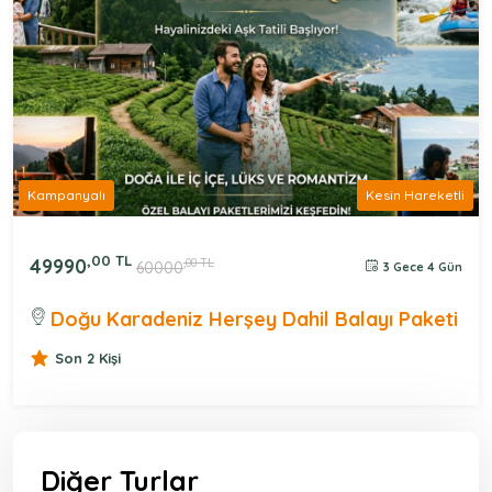
Kampanyalı
Kesin Hareketli
,00 TL
49990
,00 TL
60000
3 Gece 4 Gün
Doğu Karadeniz Herşey Dahil Balayı Paketi
Son 2 Kişi
Diğer Turlar