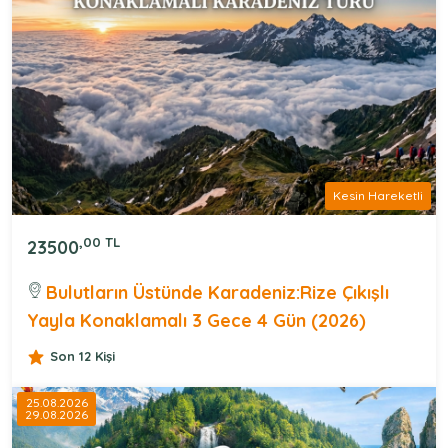
Kesin Hareketli
,00 TL
23500
Bulutların Üstünde Karadeniz:Rize Çıkışlı
Yayla Konaklamalı 3 Gece 4 Gün (2026)
Son 12 Kişi
25.08.2026
29.08.2026