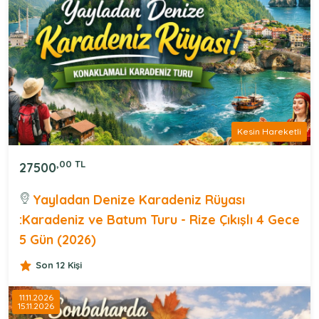
Kesin Hareketli
,00 TL
27500
Yayladan Denize Karadeniz Rüyası
:Karadeniz ve Batum Turu - Rize Çıkışlı 4 Gece
5 Gün (2026)
Son 12 Kişi
11.11.2026
15.11.2026