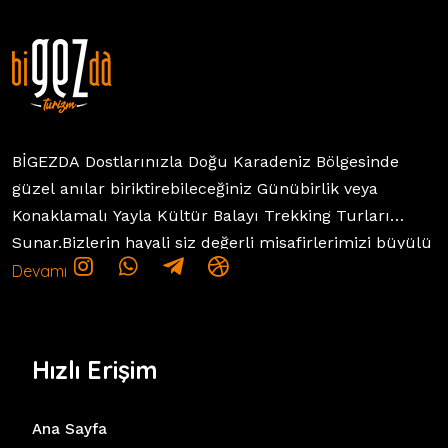
BİGEZDA Dostlarınızla Doğu Karadeniz Bölgesinde
güzel anılar biriktirebileceğiniz Günübirlik veya
Konaklamalı Yayla Kültür Balayı Trekking Turları
Sunar.Bizlerin hayali siz değerli misafirlerimizi büyülü
bir yolculuğa çıkarmaktır. Amacımız bu yolculukta
Devamı
sizi güvenli eğlenceli yolculuğunuzda yoldaş
olmak.izinle birlikte Rize Veya Trabzon'dan Başlayıp
Doğu Karadeniz ve Batumun En güzel mekanları
Hızlı Erişim
keşfedip isyankar şelalerinde güzel yaylalarında
manzaranın keyfine bakıp sakin patika'larinda
Ana Sayfa
ruhumuzu dinlendirip keyfinize keyf katmaktır..Kısaca