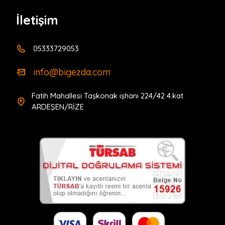
güvenli ve Konforlu hizmet sunarız. Ayrıca D2 ve B2
İletişim
yetki belgelerimiz mevcuttur.
Bigezda Turizm Seyahat Limited
05333729053
Şirketi(1700709650)
info@bigezda.com
Fatih Mahallesi Taşkonak işhanı 224/42 4.kat
ARDEŞEN/RİZE