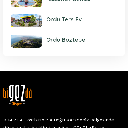
Ordu Ters Ev
Ordu Boztepe
BİGEZDA Dostlarınızla Doğu Karadeniz Bölgesinde
güzel anılar biriktirebileceğiniz Günübirlik veya