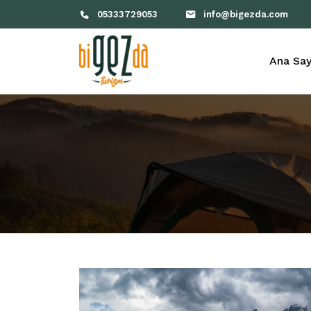
05333729053
info@bigezda.com
Ana Say