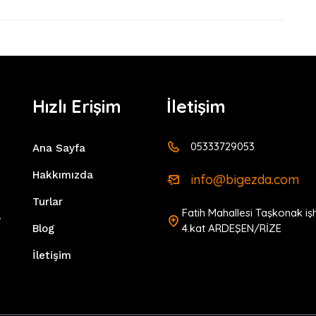
Hızlı Erişim
İletişim
05333729053
Ana Sayfa
Hakkımızda
info@bigezda.com
Turlar
Fatih Mahallesi Taşkonak iş
4.kat ARDEŞEN/RİZE
Blog
i
İletişim
e