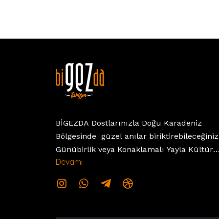
BİGEZDA Dostlarınızla Doğu Karadeniz
Bölgesinde güzel anılar biriktirebileceğiniz
Günübirlik veya Konaklamalı Yayla Kültür
Devamı
Balayı Trekking Turları Sunar.Bizlerin hayal
siz değerli misafirlerimizi büyülü bir
yolculuğa çıkarmaktır. Amacımız bu
yolculukta sizi güvenli eğlenceli
yolculuğunuzda yoldaş olmak.izinle birlikt